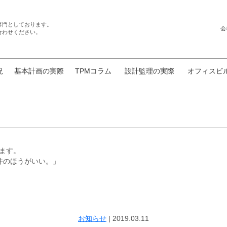
専門としております。
会
合わせください。
況
基本計画の実際
TPMコラム
設計監理の実際
オフィスビ
れます。
のほうがいい。」
お知らせ
|
2019.03.11