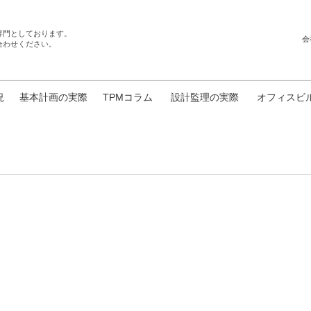
専門としております。
会
合わせください。
況
基本計画の実際
TPMコラム
設計監理の実際
オフィスビ