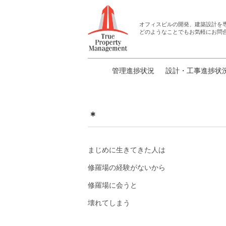
オフィスビルの開発、建築設計
を
どのようなことでもお気軽にお問
管理進捗状況
設計・工事進捗状
＊
まじめに生きてきた人は
修羅場の経験がないから
修羅場に会うと
壊れてしまう