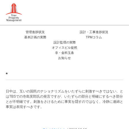
管理進捗状況
設計・工事進捗状況
基本計画の実際
TPMコラム
設計監理の実際
オフィスビル徒然
非・金科玉条
お知らせ
*
日中は、互いの国民のナショナリズムをいたずらに刺激すべきではない、と
はTBSでの寺島実郎氏の発言ですが、いたずらの部分と明確にするべき部分
とが不明確です。刺激をさけるために事実を隠すのではなく、冷静に連綿と
事実は表現すべきです。