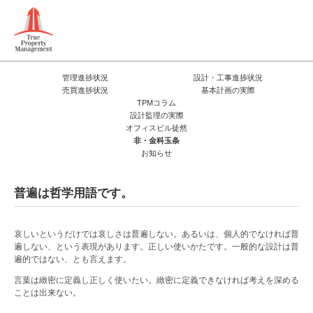
管理進捗状況
設計・工事進捗状況
売買進捗状況
基本計画の実際
TPMコラム
設計監理の実際
オフィスビル徒然
非・金科玉条
お知らせ
普遍は哲学用語です。
哀しいというだけでは哀しさは普遍しない。あるいは、個人的でなければ普
遍しない、という表現があります。正しい使いかたです。一般的な設計は普
遍的ではない、とも言えます。
言葉は緻密に定義し正しく使いたい。緻密に定義できなければ考えを深める
ことは出来ない。