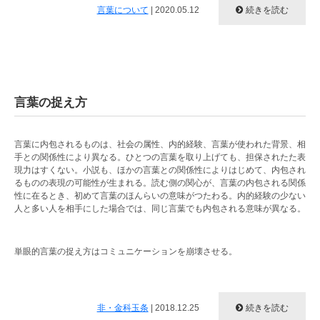
言葉について
|
2020.05.12
続きを読む
言葉の捉え方
言葉に内包されるものは、社会の属性、内的経験、言葉が使われた背景、相
手との関係性により異なる。ひとつの言葉を取り上げても、担保されたた表
現力はすくない。小説も、ほかの言葉との関係性によりはじめて、内包され
るものの表現の可能性が生まれる。読む側の関心が、言葉の内包される関係
性に在るとき、初めて言葉のほんらいの意味がつたわる。内的経験の少ない
人と多い人を相手にした場合では、同じ言葉でも内包される意味が異なる。
単眼的言葉の捉え方はコミュニケーションを崩壊させる。
非・金科玉条
|
2018.12.25
続きを読む