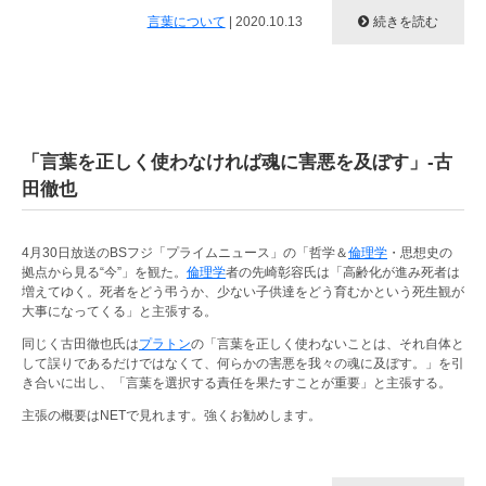
言葉について
|
2020.10.13
続きを読む
「言葉を正しく使わなければ魂に害悪を及ぼす」-古
田徹也
4月30日放送のBSフジ「プライムニュース」の「哲学＆
倫理学
・思想史の
拠点から見る“今”」を観た。
倫理学
者の先崎彰容氏は「高齢化が進み死者は
増えてゆく。死者をどう弔うか、少ない子供達をどう育むかという死生観が
大事になってくる」と主張する。
同じく古田徹也氏は
プラトン
の「言葉を正しく使わないことは、それ自体と
して誤りであるだけではなくて、何らかの害悪を我々の魂に及ぼす。」を引
き合いに出し、「言葉を選択する責任を果たすことが重要」と主張する。
主張の概要はNETで見れます。強くお勧めします。