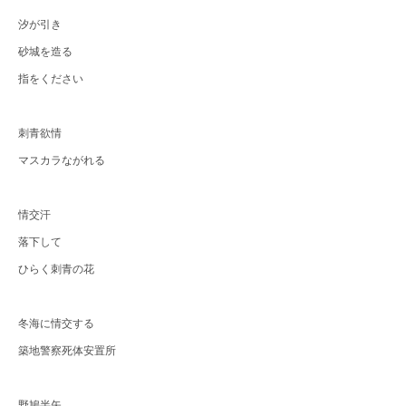
汐が引き
砂城を造る
指をください
刺青欲情
マスカラながれる
情交汗
落下して
ひらく刺青の花
冬海に情交する
築地警察死体安置所
野鳩半矢