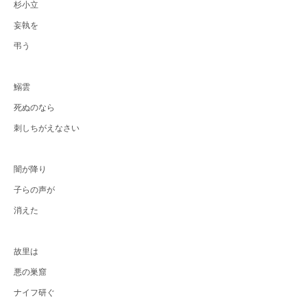
杉小立
妄執を
弔う
鰯雲
死ぬのなら
刺しちがえなさい
闇が降り
子らの声が
消えた
故里は
悪の巣窟
ナイフ研ぐ