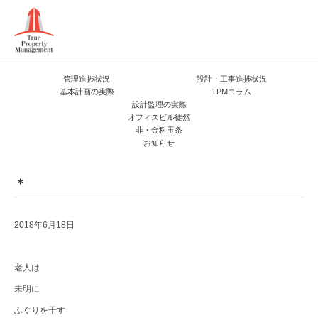
管理進捗状況
設計・工事進捗状況
基本計画の実際
TPMコラム
設計監理の実際
オフィスビル徒然
非・金科玉条
お知らせ
＊
2018年6月18日
老人は
未明に
ふぐりを干す