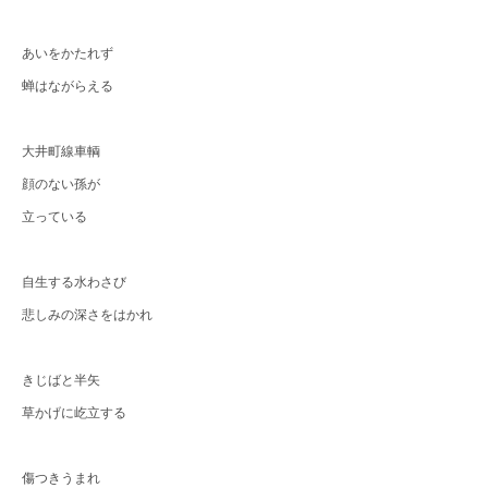
あいをかたれず
蝉はながらえる
大井町線車輌
顔のない孫が
立っている
自生する水わさび
悲しみの深さをはかれ
きじばと半矢
草かげに屹立する
傷つきうまれ