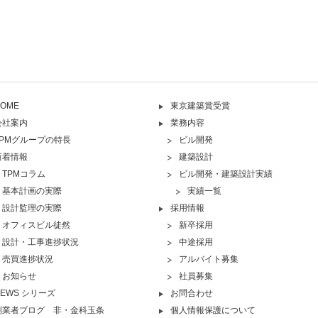
OME
東京建築賞受賞
会社案内
業務内容
TPMグループの特長
ビル開発
新着情報
建築設計
TPMコラム
ビル開発・建築設計実績
基本計画の実際
実績一覧
設計監理の実際
採用情報
オフィスビル徒然
新卒採用
設計・工事進捗状況
中途採用
売買進捗状況
アルバイト募集
お知らせ
社員募集
NEWS シリーズ
お問合わせ
創業者ブログ 非・金科玉条
個人情報保護について