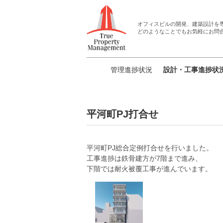
オフィスビルの開発、建築設計
を
どのようなことでもお気軽にお問
管理進捗状況
設計・工事進捗状
平河町PJ打合せ
平河町
PJ
総合定例打合せを行いました。
工事進捗は鉄骨建方が7階まで進み、
下階では耐火被覆工事が進んでいます。