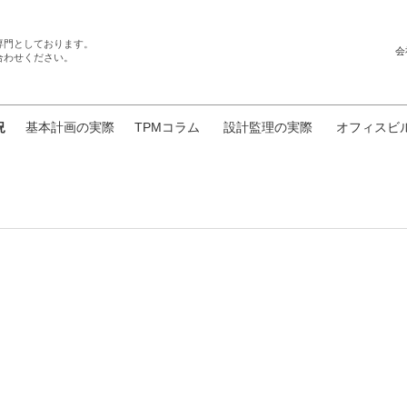
専門としております。
会
合わせください。
況
基本計画の実際
TPMコラム
設計監理の実際
オフィスビ