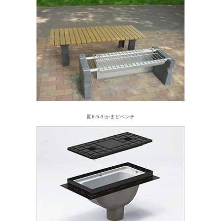
図8-5-3:かまどベンチ