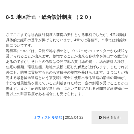
8-5. 地区計画・総合設計制度 （２０）
さてここまでは総合設計制度の前提の要件となる事柄でしたが、4章以降は
具体的に緩和の基準が掲げられています。4章では容積率、５章では斜線制
限についてです。
容積率については、公開空地を初めとしていくつかのファクターから緩和を
受けられることが出来ます。割増することが出来る容積率を算出する数式が
あるのですが、それらの係数は公開空地の質（緑の質）、総合設計の種類、
住宅の種類、環境性能、敷地の規模に応じた係数が上げらます。またそれ以
外にも、防災に貢献するものも容積率の割増を受けられます。１つはとが指
定する緊急輸送道路という震災時に安全に使用出来る道路の沿道の建物が、
十分な耐震性能を備えていると判断された時に一定の割増を受けることが出
来ます。また「耐震改修促進計画」において指定される民間特定建築物が一
定以上の耐震強度がある場合にも受けられます。
オフィスビル徒然
|
2015.04.22
続きを読む