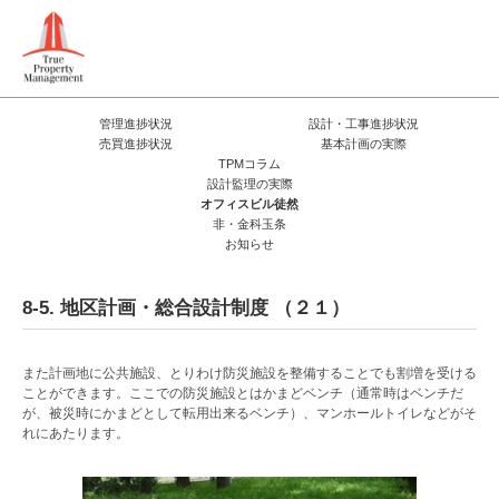
管理進捗状況
設計・工事進捗状況
売買進捗状況
基本計画の実際
TPMコラム
設計監理の実際
オフィスビル徒然
非・金科玉条
お知らせ
8-5. 地区計画・総合設計制度 （２１）
また計画地に公共施設、とりわけ防災施設を整備することでも割増を受ける
ことができます。ここでの防災施設とはかまどベンチ（通常時はベンチだ
が、被災時にかまどとして転用出来るベンチ）、マンホールトイレなどがそ
れにあたります。