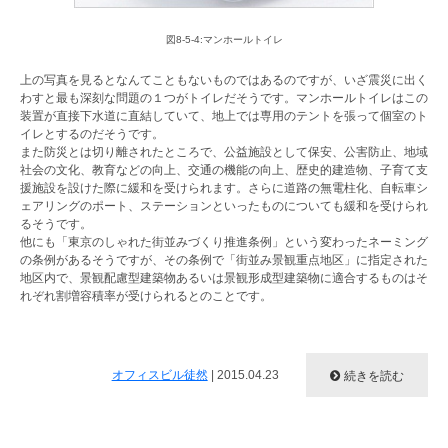
図8-5-4:マンホールトイレ
上の写真を見るとなんてこともないものではあるのですが、いざ震災に出く
わすと最も深刻な問題の１つがトイレだそうです。マンホールトイレはこの
装置が直接下水道に直結していて、地上では専用のテントを張って個室のト
イレとするのだそうです。
また防災とは切り離されたところで、公益施設として保安、公害防止、地域
社会の文化、教育などの向上、交通の機能の向上、歴史的建造物、子育て支
援施設を設けた際に緩和を受けられます。さらに道路の無電柱化、自転車シ
ェアリングのポート、ステーションといったものについても緩和を受けられ
るそうです。
他にも「東京のしゃれた街並みづくり推進条例」という変わったネーミング
の条例があるそうですが、その条例で「街並み景観重点地区」に指定された
地区内で、景観配慮型建築物あるいは景観形成型建築物に適合するものはそ
れぞれ割増容積率が受けられるとのことです。
オフィスビル徒然
|
2015.04.23
続きを読む