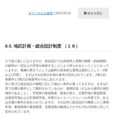
オフィスビル徒然
|
2015.04.21
続きを読む
8-5. 地区計画・総合設計制度 （１８）
さて繰り返しになりますが、総合設計では容積率と形態の制限（斜線制限）
の緩和が一定以上の空地を確保することにより得られるということになって
いますが、要綱の章立てとしては緩和の具体的な運用は後回しにして（4章
および5章）、まずはそれ以前の計画の条件が定められています。2章の計
画要件と3章の計画基準がそれにあたります。
先に挙げた総合設計の種類に応じて細かい条件が違ってきますが、まずは2
章で共通の要件として羅列されているのが、適用区域（すなわち都市計画区
域内であること）、空地率の最低限度、接道の長さ、公開空地の最低限度、
歩道状空地および広場状空地、外壁のセットバックといった内容です。以上
は共通の条件が定められていますが、それ以外に総合設計の種類ごとに適用
区域、敷地面積の最低限度、全面道路の幅員などがそれぞれの内容に応じて
定められています。