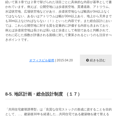
続いて第３章では２章で挙げられた項目ごとに具体的な内容が基準として書
かれています。例えば、公開空地には歩道状空地、貫通道路、アトリウム、
水辺状空地、広場状空地などがあり、歩道状空地ならば幅員が3m以上なく
てはならない、あるいはアトリウムは幅が30m以上あり、地上から天井まで
も30m以上なければならない（！）といった内容です。また総合設計におい
ては、これら公開空地に対する質を定量的に評価する内容も含まれており、
例えば歩道状空地は長ければ長いほど歩道として有効であると判断されて、
それに応じた係数が評価される面積に対して乗算されるというのも注目すべ
きポイントです。
オフィスビル徒然
|
2015.04.20
続きを読む
8-5. 地区計画・総合設計制度 （１７）
「共同住宅建替誘導型」は「良質な住宅ストックの形成に資することを目的
として、…、建築後30年を経過した…共同住宅である建築物を建て替える