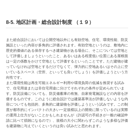
8-5. 地区計画・総合設計制度 （１９）
また総合設計においては公開空地以外にも有効空地、住宅、環境性能、防災
施設といった内容が多角的に評価されます。有効空地というのは、敷地内に
歴史的価値のある保存するべき建築物がある場合に、そこについては空地と
して評価しましょうといったこと、あるいはある程度低い位置にある屋根面
は一定の係数をかけて空地として評価するといったことです。ただ建物が建
っていなければ空地とするだけでなくて、弾力的に空地あるいはその上に空
いているスペース（空所、といっても良いでしょう）を評価しようという方
向性です。
また環境性能は再生可能エネルギー利用や環境負荷の低減を推奨する試み
で、住宅用途または非住宅用途に分けてそれぞれの条件が定められていま
す。防災設備についても、防災備蓄庫の有無、自家発電施設などの内容を評
価するものです。このように総合設計では建築基準法が評価しないような内
容についても包括的、多角的に建築物を評価しようという試みです。この制
度が都市的にインパクトの大きい一定規模以上の開発に限っているのは実際
の運用上仕方がないことかもしれませんが（許認可の手続きが一般の確認申
請に比べて煩雑になるので）、規模の大小に関わらずこのような多様な評価
を建築物に与えていくというのは良い試みだと思われます。