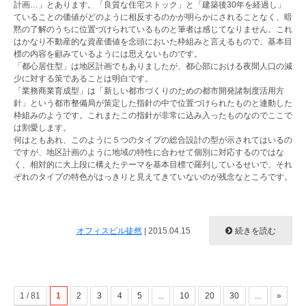
計画…」とあります。「良質な住宅ストック」と「建築後30年を経過し」
ていることの価値がどのように相反するのかが明らかにされることなく、暗
黙の了解のうちに位置づけられているものと筆者は感じてなりません。これ
はかなり不動産的な資産価値を念頭においた枠組みと言えるもので、基本目
標の内容を顧みているようには思えないものです。
「都心居住型」は地区計画でもありましたが、都心部における夜間人口の減
少に対する策であることは明白です。
「業務商業育成型」は「新しい都市づくりのための都市開発諸制度活用方
針」という都市整備局が策定した指針の中で位置づけられたものと連動した
枠組みのようです。これまたこの指針が非常に込み入ったものなのでここで
は割愛します。
何はともあれ、このように５つのタイプの総合設計の型が示されてはいるの
ですが、地区計画のように地域の特性に合わせて個別に対応するのではな
く、相対的に大上段に構えたテーマを基本目標で羅列しているせいで、それ
ぞれのタイプの特色がはっきりと見えてきていないのが残念なところです。
オフィスビル徒然
|
2015.04.15
続きを読む
1 / 81
1
2
3
4
5
...
10
20
30
...
»