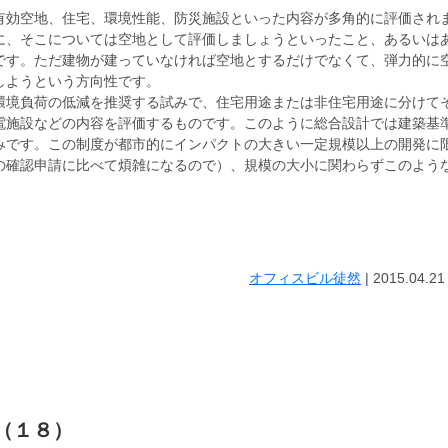
有効空地、住宅、環境性能、防災施設といった内容が多角的に評価され
に、そこについては空地として評価しましょうといったこと、あるいは
です。ただ建物が建っていなければ空地とするだけでなくて、弾力的に
しようという方向性です。
環境負荷の低減を推奨する試みで、住宅用途または非住宅用途に分けて
電施設などの内容を評価するものです。このように総合設計では建築基
みです。この制度が都市的にインパクトの大きい一定規模以上の開発に
の確認申請に比べて煩雑になるので）、規模の大小に関わらずこのよう
オフィスビル徒然
|
2015.04.21
 （１８）