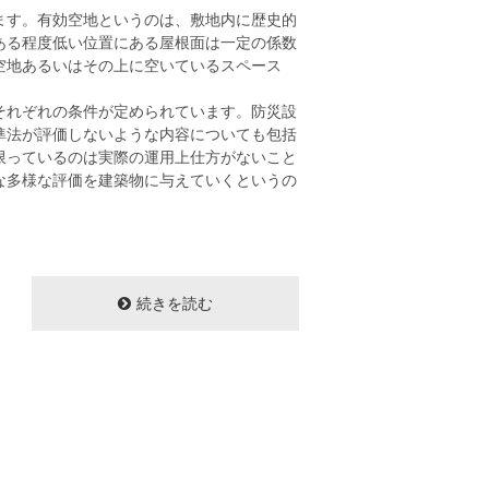
ます。有効空地というのは、敷地内に歴史的
ある程度低い位置にある屋根面は一定の係数
空地あるいはその上に空いているスペース
それぞれの条件が定められています。防災設
準法が評価しないような内容についても包括
限っているのは実際の運用上仕方がないこと
な多様な評価を建築物に与えていくというの
続きを読む