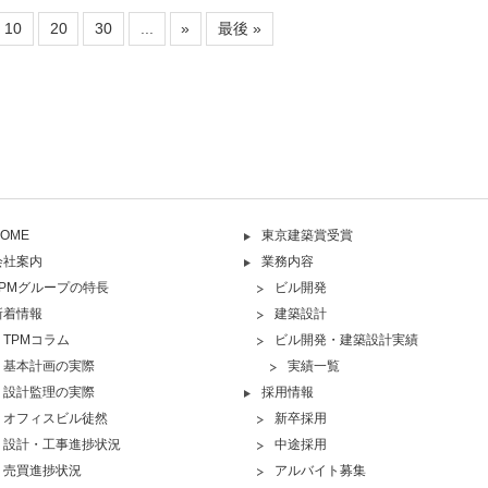
10
20
30
...
»
最後 »
OME
東京建築賞受賞
会社案内
業務内容
TPMグループの特長
ビル開発
新着情報
建築設計
TPMコラム
ビル開発・建築設計実績
基本計画の実際
実績一覧
設計監理の実際
採用情報
オフィスビル徒然
新卒採用
設計・工事進捗状況
中途採用
売買進捗状況
アルバイト募集