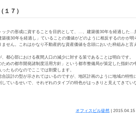
 （１７）
トックの形成に資することを目的として、…、建築後30年を経過した…
建築後30年を経過し」ていることの価値がどのように相反するのかが明
りません。これはかなり不動産的な資産価値を念頭においた枠組みと言
が、都心部における夜間人口の減少に対する策であることは明白です。
のための都市開発諸制度活用方針」という都市整備局が策定した指針の
入ったものなのでここでは割愛します。
総合設計の型が示されてはいるのですが、地区計画のように地域の特性
列しているせいで、それぞれのタイプの特色がはっきりと見えてきてい
オフィスビル徒然
|
2015.04.15