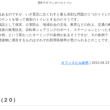
図8-5-4:マンホールトイレ
はあるのですが、いざ震災に出くわすと最も深刻な問題の１つがトイレ
のテントを張って個室のトイレとするのだそうです。
施設として保安、公害防止、地域社会の文化、教育などの向上、交通の
道路の無電柱化、自転車シェアリングのポート、ステーションといった
条例」という変わったネーミングの条例があるそうですが、その条例で
建築物に適合するものはそれぞれ割増容積率が受けられるとのことです
オフィスビル徒然
|
2015.04.23
 （２０）