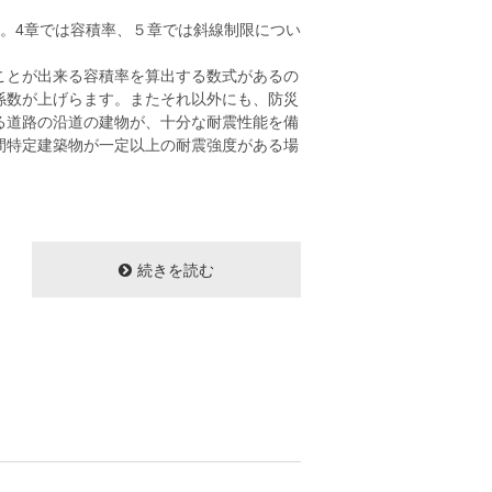
。4章では容積率、５章では斜線制限につい
ことが出来る容積率を算出する数式があるの
係数が上げらます。またそれ以外にも、防災
る道路の沿道の建物が、十分な耐震性能を備
間特定建築物が一定以上の耐震強度がある場
続きを読む