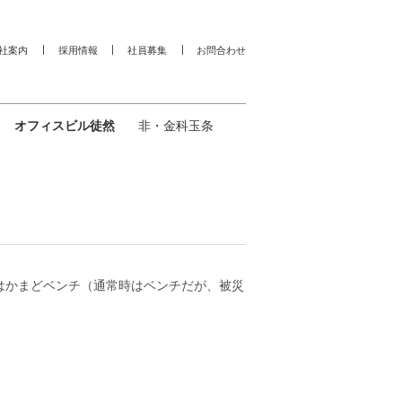
社案内
採用情報
社員募集
お問合わせ
オフィスビル徒然
非・金科玉条
はかまどベンチ（通常時はベンチだが、被災