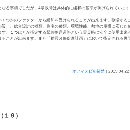
となる事柄でしたが、4章以降は具体的に緩和の基準が掲げられています
いくつかのファクターから緩和を受けられることが出来ます。割増する
の質）、総合設計の種類、住宅の種類、環境性能、敷地の規模に応じた
ます。１つはとが指定する緊急輸送道路という震災時に安全に使用出来
けることが出来ます。また「耐震改修促進計画」において指定される民
オフィスビル徒然
|
2015.04.22
 （１９）