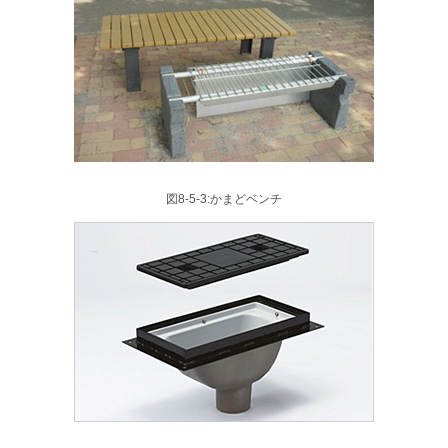
図8-5-3:かまどベンチ