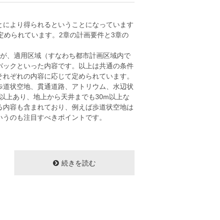
とにより得られるということになっています
定められています。2章の計画要件と3章の
のが、適用区域（すなわち都市計画区域内で
バックといった内容です。以上は共通の条件
それぞれの内容に応じて定められています。
歩道状空地、貫通道路、アトリウム、水辺状
以上あり、地上から天井までも30m以上な
る内容も含まれており、例えば歩道状空地は
いうのも注目すべきポイントです。
続きを読む