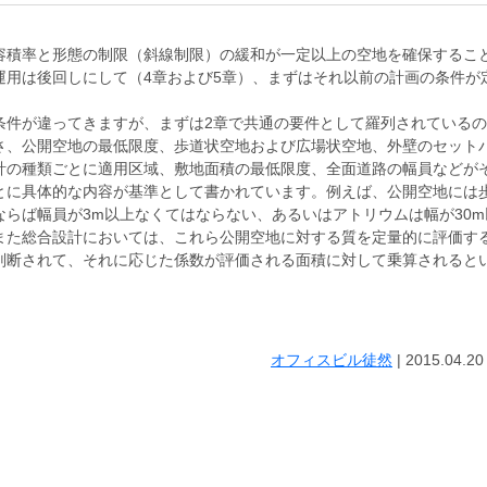
容積率と形態の制限（斜線制限）の緩和が一定以上の空地を確保するこ
用は後回しにして（4章および5章）、まずはそれ以前の計画の条件が
条件が違ってきますが、まずは2章で共通の要件として羅列されている
さ、公開空地の最低限度、歩道状空地および広場状空地、外壁のセット
計の種類ごとに適用区域、敷地面積の最低限度、全面道路の幅員などが
とに具体的な内容が基準として書かれています。例えば、公開空地には
らば幅員が3m以上なくてはならない、あるいはアトリウムは幅が30m
また総合設計においては、これら公開空地に対する質を定量的に評価す
判断されて、それに応じた係数が評価される面積に対して乗算されると
オフィスビル徒然
|
2015.04.20