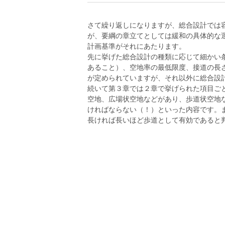
さて繰り返しになりますが、総合設計では
が、要綱の章立てとしては緩和の具体的な運
計画基準がそれにあたります。
先に挙げた総合設計の種類に応じて細かい
あること）、空地率の最低限度、接道の長
が定められていますが、それ以外に総合設
続いて第３章では２章で挙げられた項目ご
空地、広場状空地などがあり、歩道状空地な
ければならない（！）といった内容です。
長ければ長いほど歩道として有効であると