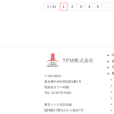
1 / 81
1
2
3
4
5
...
H
〒104-0044
東京都中央区明石町8番1号
聖路加タワー40階
TEL. 03-6278-5590
東京メトロ日比谷線
[築地駅] 3番出口から徒歩7分