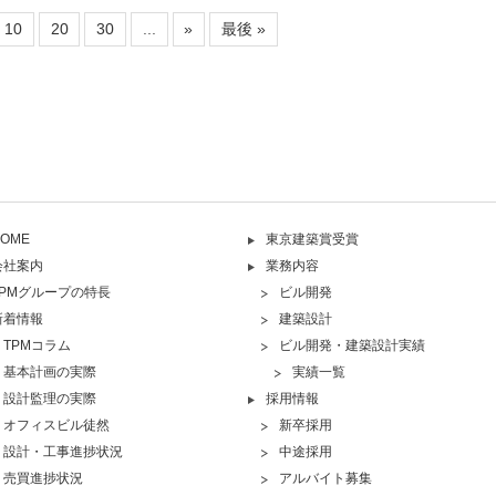
10
20
30
...
»
最後 »
OME
東京建築賞受賞
会社案内
業務内容
TPMグループの特長
ビル開発
新着情報
建築設計
TPMコラム
ビル開発・建築設計実績
基本計画の実際
実績一覧
設計監理の実際
採用情報
オフィスビル徒然
新卒採用
設計・工事進捗状況
中途採用
売買進捗状況
アルバイト募集