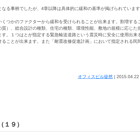
となる事柄でしたが、4章以降は具体的に緩和の基準が掲げられています
いくつかのファクターから緩和を受けられることが出来ます。割増する
の質）、総合設計の種類、住宅の種類、環境性能、敷地の規模に応じた
ます。１つはとが指定する緊急輸送道路という震災時に安全に使用出来
けることが出来ます。また「耐震改修促進計画」において指定される民
オフィスビル徒然
|
2015.04.22
 （１９）