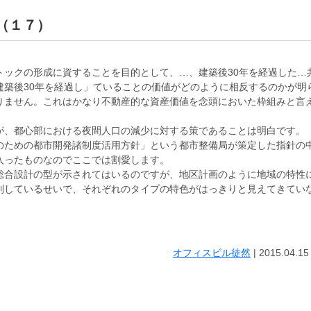
 （１７）
トックの形成に資することを目的として、…、建築後30年を経過した…
建築後30年を経過し」ていることの価値がどのように相反するのかが明
りません。これはかなり不動産的な資産価値を念頭においた枠組みと言
が、都心部における夜間人口の減少に対する策であることは明白です。
のための都市開発諸制度活用方針」という都市整備局が策定した指針の
入ったものなのでここでは割愛します。
総合設計の型が示されてはいるのですが、地区計画のように地域の特性
列しているせいで、それぞれのタイプの特色がはっきりと見えてきてい
オフィスビル徒然
|
2015.04.15