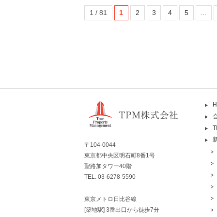
1 / 81
1
2
3
4
5
...
H
〒104-0044
東京都中央区明石町8番1号
聖路加タワー40階
TEL. 03-6278-5590
東京メトロ日比谷線
[築地駅] 3番出口から徒歩7分