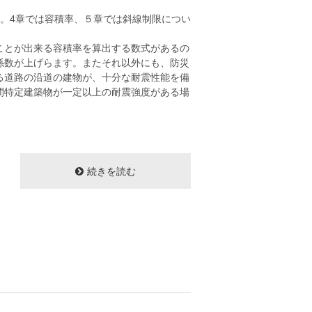
。4章では容積率、５章では斜線制限につい
ことが出来る容積率を算出する数式があるの
係数が上げらます。またそれ以外にも、防災
る道路の沿道の建物が、十分な耐震性能を備
間特定建築物が一定以上の耐震強度がある場
続きを読む