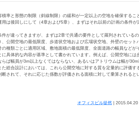
容積率と形態の制限（斜線制限）の緩和が一定以上の空地を確保するこ
用は後回しにして（4章および5章）、まずはそれ以前の計画の条件が
条件が違ってきますが、まずは2章で共通の要件として羅列されている
さ、公開空地の最低限度、歩道状空地および広場状空地、外壁のセット
計の種類ごとに適用区域、敷地面積の最低限度、全面道路の幅員などが
とに具体的な内容が基準として書かれています。例えば、公開空地には
らば幅員が3m以上なくてはならない、あるいはアトリウムは幅が30m
また総合設計においては、これら公開空地に対する質を定量的に評価す
判断されて、それに応じた係数が評価される面積に対して乗算されると
オフィスビル徒然
|
2015.04.20