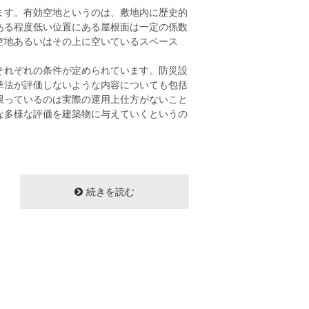
ます。有効空地というのは、敷地内に歴史的
ある程度低い位置にある屋根面は一定の係数
空地あるいはその上に空いているスペース
それぞれの条件が定められています。防災設
準法が評価しないような内容についても包括
限っているのは実際の運用上仕方がないこと
な多様な評価を建築物に与えていくというの
続きを読む