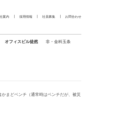
社案内
採用情報
社員募集
お問合わせ
オフィスビル徒然
非・金科玉条
はかまどベンチ（通常時はベンチだが、被災