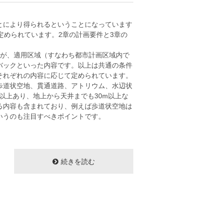
とにより得られるということになっています
定められています。2章の計画要件と3章の
のが、適用区域（すなわち都市計画区域内で
バックといった内容です。以上は共通の条件
それぞれの内容に応じて定められています。
歩道状空地、貫通道路、アトリウム、水辺状
以上あり、地上から天井までも30m以上な
る内容も含まれており、例えば歩道状空地は
いうのも注目すべきポイントです。
続きを読む