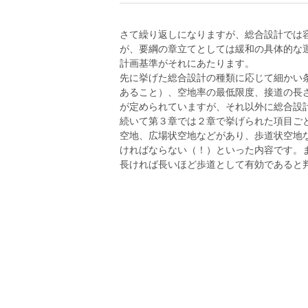
さて繰り返しになりますが、総合設計では
が、要綱の章立てとしては緩和の具体的な運
計画基準がそれにあたります。
先に挙げた総合設計の種類に応じて細かい
あること）、空地率の最低限度、接道の長
が定められていますが、それ以外に総合設
続いて第３章では２章で挙げられた項目ご
空地、広場状空地などがあり、歩道状空地な
ければならない（！）といった内容です。
長ければ長いほど歩道として有効であると