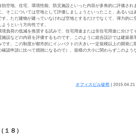
有効空地、住宅、環境性能、防災施設といった内容が多角的に評価され
に、そこについては空地として評価しましょうといったこと、あるいは
です。ただ建物が建っていなければ空地とするだけでなくて、弾力的に
しようという方向性です。
環境負荷の低減を推奨する試みで、住宅用途または非住宅用途に分けて
電施設などの内容を評価するものです。このように総合設計では建築基
みです。この制度が都市的にインパクトの大きい一定規模以上の開発に
の確認申請に比べて煩雑になるので）、規模の大小に関わらずこのよう
オフィスビル徒然
|
2015.04.21
 （１８）