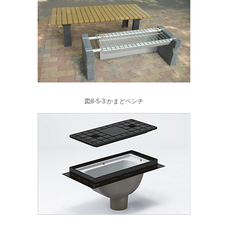
図8-5-3:かまどベンチ