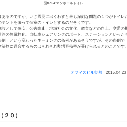
図8-5-4:マンホールトイレ
はあるのですが、いざ震災に出くわすと最も深刻な問題の１つがトイレ
のテントを張って個室のトイレとするのだそうです。
施設として保安、公害防止、地域社会の文化、教育などの向上、交通の
道路の無電柱化、自転車シェアリングのポート、ステーションといった
条例」という変わったネーミングの条例があるそうですが、その条例で
建築物に適合するものはそれぞれ割増容積率が受けられるとのことです
オフィスビル徒然
|
2015.04.23
 （２０）