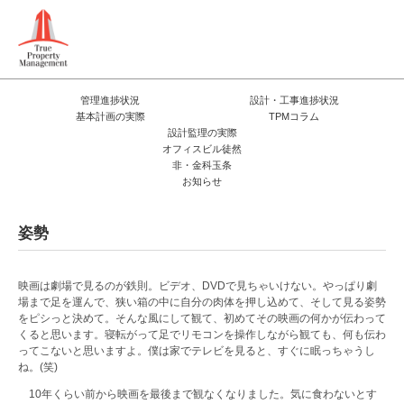
管理進捗状況
設計・工事進捗状況
基本計画の実際
TPMコラム
設計監理の実際
オフィスビル徒然
非・金科玉条
お知らせ
姿勢
映画は劇場で見るのが鉄則。ビデオ、DVDで見ちゃいけない。やっぱり劇
場まで足を運んで、狭い箱の中に自分の肉体を押し込めて、そして見る姿勢
をピシっと決めて。そんな風にして観て、初めてその映画の何かが伝わって
くると思います。寝転がって足でリモコンを操作しながら観ても、何も伝わ
ってこないと思いますよ。僕は家でテレビを見ると、すぐに眠っちゃうし
ね。(笑)
10年くらい前から映画を最後まで観なくなりました。気に食わないとす