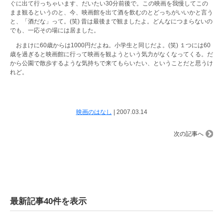
ぐに出て行っちゃいます、だいたい30分前後で。この映画を我慢してこの
まま観るというのと、今、映画館を出て酒を飲むのとどっちがいいかと言う
と、「酒だな」って。(笑) 昔は最後まで観ましたよ。どんなにつまらないの
でも、一応その場には居ました。
おまけに60歳からは1000円だよね。小学生と同じだよ。(笑) １つには60
歳を過ぎると映画館に行って映画を観ようという気力がなくなってくる。だ
から公園で散歩するような気持ちで来てもらいたい、ということだと思うけ
れど。
映画のはなし
|
2007.03.14
次の記事へ
最新記事40件を表示