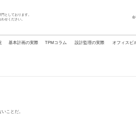
専門としております。
会
合わせください。
況
基本計画の実際
TPMコラム
設計監理の実際
オフィスビ
ないことだ。
、