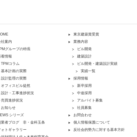
OME
東京建築賞受賞
会社案内
業務内容
TPMグループの特長
ビル開発
新着情報
建築設計
TPMコラム
ビル開発・建築設計実績
基本計画の実際
実績一覧
設計監理の実際
採用情報
オフィスビル徒然
新卒採用
設計・工事進捗状況
中途採用
売買進捗状況
アルバイト募集
お知らせ
社員募集
NEWS シリーズ
お問合わせ
創業者ブログ 非・金科玉条
個人情報保護について
フォトギャラリー
反社会的勢力に対する基本方針