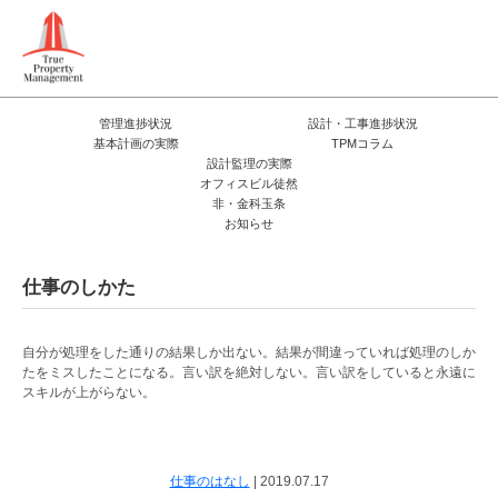
管理進捗状況
設計・工事進捗状況
基本計画の実際
TPMコラム
設計監理の実際
オフィスビル徒然
非・金科玉条
お知らせ
仕事のしかた
自分が処理をした通りの結果しか出ない。結果が間違っていれば処理のしか
たをミスしたことになる。言い訳を絶対しない。言い訳をしていると永遠に
スキルが上がらない。
仕事のはなし
|
2019.07.17