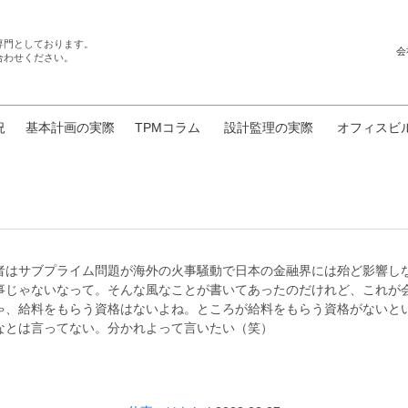
専門としております。
会
合わせください。
況
基本計画の実際
TPMコラム
設計監理の実際
オフィスビ
者はサブプライム問題が海外の火事騒動で日本の金融界には殆ど影響し
事じゃないなって。そんな風なことが書いてあったのだけれど、これが
ゃ、給料をもらう資格はないよね。ところが給料をもらう資格がないと
なとは言ってない。分かれよって言いたい（笑）