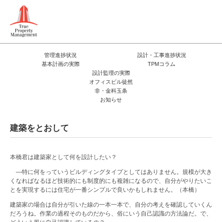
管理進捗状況
設計・工事進捗状況
基本計画の実際
TPMコラム
設計監理の実際
オフィスビル徒然
非・金科玉条
お知らせ
建築をとおして
本橋君は建築家として何を設計したい？
―特に何をっていうビルディングタイプとしてはありません。規模が大き
くなればなるほど技術的にも制度的にも複雑になるので、自分がやりたいこ
とを実現するには住宅が一番シンプルで良いかもしれません。（本橋）
建築家の場合は自分が引いた線の一本一本で、自分の考えを確認していくん
だろうね。作業の過程そのものだから、俗にいう自己認識の方法論だ。で、