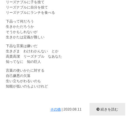
リーズナブルに子を捨て
リーズナブルに自分を捨て
リーズナブルにランチを食べる
下品って何だろう
生きかただろうか
そうかもしれないが
生きかたは定義が難しい
下品な言葉は嫌いだ
生きざま わけわかんない とか
高貴高潔 リーズナブル なあなた
知ってなに 知の巨人
言葉の使いかたに対する
自己嫌悪の欠落
生い立ちがわるいのも
知能が低いのもよいけれど
その他
|
2020.08.11
続きを読む