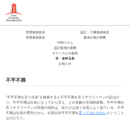
管理進捗状況
設計・工事進捗状況
売買進捗状況
基本計画の実際
TPMコラム
設計監理の実際
オフィスビル徒然
非・金科玉条
お知らせ
不平不満
“不平不満を言う社長”を検索すると不平不満を言うサラリーマンの話ばか
り。不平不満は社長になってから言え、との見解が圧倒的多数。不平不満を
言うサラリーマンの性格の傾向は、欲だけは深く社長によく似ている。不平
不満は社長の専売だから、社長以外不平不満を
言ってはいけない
ということ
なのだろう。