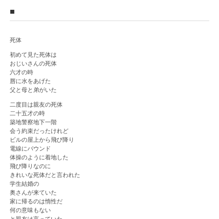
■
死体
初めて見た死体は
おじいさんの死体
六才の時
唇に水をあげた
父と母と弟がいた
二度目は親友の死体
二十五才の時
築地警察地下一階
会う約束だったけれど
ビルの屋上から飛び降り
電線にバウンド
体操のように着地した
飛び降りなのに
きれいな死体だと言われた
学生結婚の
奥さんが来ていた
家に帰るのは惰性だ
何の意味もない
と親友は言っていた