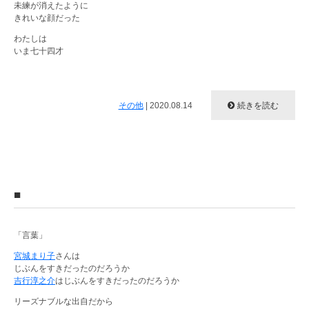
未練が消えたように
きれいな顔だった
わたしは
いま七十四才
その他
|
2020.08.14
続きを読む
■
「言葉」
宮城まり子
さんは
じぶんをすきだったのだろうか
吉行淳之介
はじぶんをすきだったのだろうか
リーズナブルな出自だから