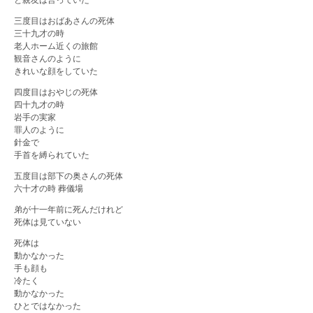
三度目はおばあさんの死体
三十九才の時
老人ホーム近くの旅館
観音さんのように
きれいな顔をしていた
四度目はおやじの死体
四十九才の時
岩手の実家
罪人のように
針金で
手首を縛られていた
五度目は部下の奥さんの死体
六十才の時 葬儀場
弟が十一年前に死んだけれど
死体は見ていない
死体は
動かなかった
手も顔も
冷たく
動かなかった
ひとではなかった