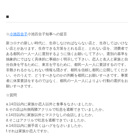
■
☆
小池百合子
小池百合子知事への提言
新コロナの新しい時代に、生存しなければならない店と、生存してはいけな
い店とがあります。生存できる方策をとれる店と、とれない店を、消費者で
ある都民の一人一人に選別するように強くお願いして下さい。選別の基準を
抽象的にではなく具体的に事細かく明示して下さい。恋人と友人と家族と自
分自身を守るために、東京を守るために、都民一人一人に要請するのです。
非難されるかもしれない情報も隠さず、都民を信頼し都民に公開してくださ
い。そのうえで、どうすべきなのかの判断を都民にお願いすべきです。事業
者に休業要請をするのではなく、都民の一人一人によりよい行動の選択をお
願いすべきです。
☆質問
a.14日以内に家族か恋人以外と食事をなさいましたか。
b.その店は向側両隣アクリルで吐息を遮断できていましたか。
c.14日以内に家族以外とマスクなしの会話しましたか。
d.そこはアクリルで吐息を遮断できていましたか。
e.14日以内に握手若くはハグをなさいましたか。
f.それは家族か恋人ですか。