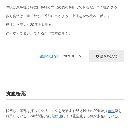
呼吸は息を吐く時に口を細くすぼめ負荷を掛けできるだけ早く吐き切る。
歩く姿勢は、鼠径部が一番前に出るように上体をやや後ろに反らす。
視線は水平より20度上を見る。
速くなくて良い、できるだけ大股に歩く。
健康のはなし
|
2020.01.15
続きを読む
抗血栓薬
転倒して頭部を打ってクリニックを受診する65才以上の30%が抗
血栓
薬を
服用している。24時間以内に
脳出血
により重症化する例が多発している。