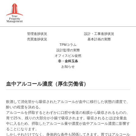
管理進捗状況
設計・工事進捗状況
売買進捗状況
基本計画の実際
TPMコラム
設計監理の実際
オフィスビル徒然
非・金科玉条
お知らせ
血中アルコール濃度（厚生労働省）
飲酒して消化管から吸収されたアルコールが血中に移行した状態の濃度で、
酔いの程度を決める。
アルコールを摂取するとわずかに口腔や食道の粘膜から吸収されるものの、
胃で25％、残りの大部分が小腸で吸収されます。吸収されるとほぼ全量血
中に入るため、摂取したアルコール量や濃度が血中アルコール濃度に影響す
ることになります。
しかしそれだけでなく、身体的な条件も関係してきます。胃ではアルコール