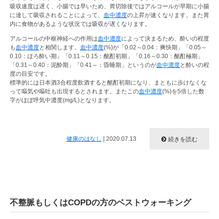
吸収速度は遅く、小腸では早いため、胃切除後ではアルコールが早期に小腸
に達して吸収されることによって、
血中濃度
の上昇が速くなります。また胃
内に食物があるような状況では吸収が遅くなります。
アルコールの中枢神経への作用は
血中濃度
によって決まるため、酔いの程度
も
血中濃度
と相関します。
血中濃度
(%)が「0.02～0.04：爽快期」「0.05～
0.10：ほろ酔い期」「0.11～0.15：酩酊初期」「0.16～0.30：酩酊極期」
「0.31～0.40：泥酔期」「0.41～：昏睡期」というのが
血中濃度
と酔いの程
度の目安です。
標準的には日本酒3合程度飲酒すると酩酊初期になり、まともに歩けなくな
って嘔気や嘔吐も出現するとされます。またこの
血中濃度
(%)を5倍した数
字がほぼ呼気中濃度(mg/L)となります。
健康のはなし
|
2020.07.13
続きを読む
不整脈もしくはCOPDの方のベストウォーキング