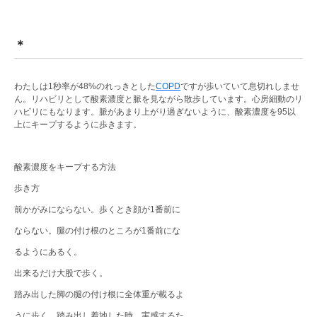
＊
わたしは1秒率が48%のれっきとした
COPD
ですが歩いていて息切れしませ
ん。リハビリとして酸素濃度と脈を見ながら散歩しています。心房細動のリ
ハビリにもなります。脈があまり上がり過ぎないように、酸素濃度を95以
上にキープするように歩きます。
酸素濃度をキープする方法
歩き方
前かがみにならない。歩くとき顔が1番前に
ならない。腿の付け根のところが1番前にな
るようにあるく。
出来るだけ大股で歩く。
踏み出した脚の腿の付け根に全体重が載るよ
うに歩く。踏み出し着地した時、実感するた