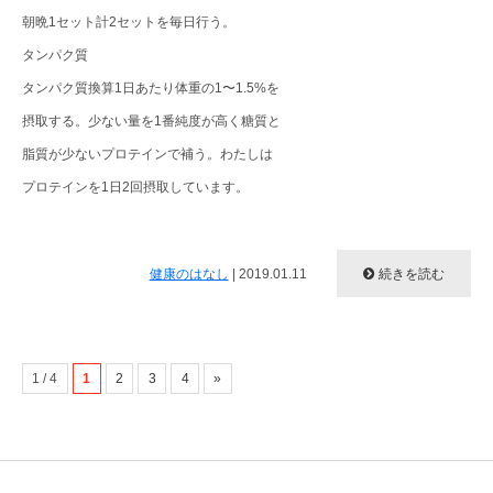
朝晩1セット計2セットを毎日行う。
タンパク質
タンパク質換算1日あたり体重の1〜1.5%を
摂取する。少ない量を1番純度が高く糖質と
脂質が少ないプロテインで補う。わたしは
プロテインを1日2回摂取しています。
健康のはなし
|
2019.01.11
続きを読む
1 / 4
1
2
3
4
»