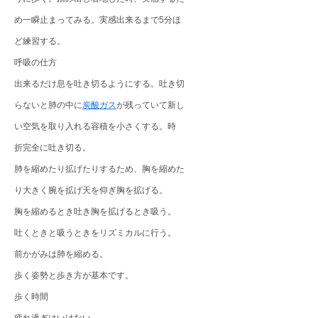
め一瞬止まってみる。実感出来るまで5分ほ
ど練習する。
呼吸の仕方
出来るだけ息を吐き切るようにする。吐き切
らないと肺の中に
炭酸ガス
が残っていて新し
い空気を取り入れる容積を小さくする。時
折完全に吐き切る。
肺を縮めたり拡げたりするため、胸を縮めた
り大きく腕を拡げ天を仰ぎ胸を拡げる。
胸を縮めるとき吐き胸を拡げるとき吸う。
吐くときと吸うときをリズミカルに行う。
前かがみは肺を縮める。
歩く姿勢と歩き方が基本です。
歩く時間