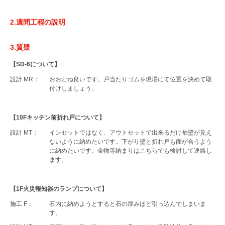
2.週間工程の説明
3.質疑
【SD-6について】
設計 MR：
おおむね良いです。戸当たりゴムを現場にて位置を決めて取
付けしましょう。
【10Fキッチン前折れ戸について】
設計 MT：
インセットではなく、アウトセットで出来るだけ袖壁が見え
ないように納めたいです。下がり壁と折れ戸も面が合うよう
に納めたいです。金物等納まりはこちらでも検討して連絡し
ます。
【1F火災報知器のランプについて】
施工 F：
石内に納めようとすると石の厚みほど引っ込んでしまいま
す。