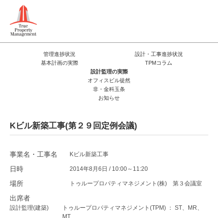
管理進捗状況
設計・工事進捗状況
基本計画の実際
TPMコラム
設計監理の実際
オフィスビル徒然
非・金科玉条
お知らせ
Kビル新築工事(第２９回定例会議)
事業名・工事名
Kビル新築工事
日時
2014年8月6日 / 10:00～11:20
場所
トゥループロパティマネジメント(株) 第３会議室
出席者
設計監理(建築)
トゥループロパティマネジメント(TPM) ： ST、MR、
MT