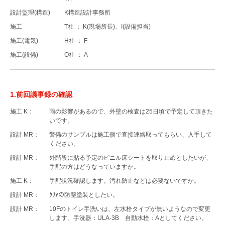
設計監理(構造)
K構造設計事務所
施工
T社 ： K(現場所長)、I(設備担当)
施工(電気)
H社 ： F
施工(設備)
O社 ： A
1.前回議事録の確認
施工 K：
雨の影響があるので、外壁の検査は25日頃で予定して頂きた
いです。
設計 MR：
警備のサンプルは施工側で直接連絡取ってもらい、入手して
ください。
設計 MR：
外階段に貼る予定のビニル床シートを取り止めとしたいが、
手配の方はどうなっていますか。
施工 K：
手配状況確認します。汚れ防止などは必要ないですか。
設計 MR：
ｸﾘｱの防塵塗装としたい。
設計 MR：
10Fのトイレ手洗いは、左水栓タイプが無いようなので変更
します。手洗器：ULA-3B 自動水栓：Aとしてください。