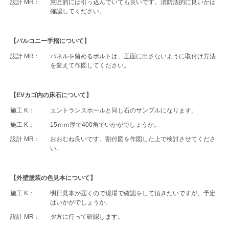
設計 MR：
意匠的には引っ込んでいても良いです。消防法的に良いかは
確認してください。
【バルコニー手摺について】
設計 MR：
パネルを留めるボルトは、正面に出さないように取付け方法
を変えて作図してください。
【EVカゴ内の床石について】
施工 K：
エントランスホールと同じ石のサンプルになります。
施工 K：
15ｍｍ厚で400角でいかがでしょうか。
設計 MR：
おおむね良いです。割付図を作図した上で検討させてくださ
い。
【外壁塗装の色見本について】
施工 K：
明日見本が届くので現場で確認をして頂きたいですが、予定
はいかがでしょうか。
設計 MR：
夕方に行って確認します。