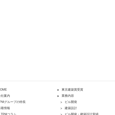
OME
東京建築賞受賞
会社案内
業務内容
TPMグループの特長
ビル開発
新着情報
建築設計
TPMコラム
ビル開発・建築設計実績