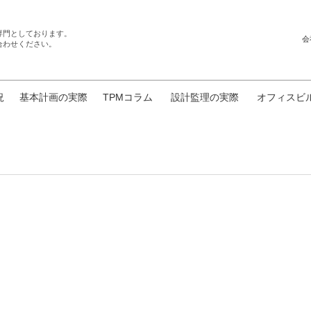
専門としております。
会
合わせください。
況
基本計画の実際
TPMコラム
設計監理の実際
オフィスビ