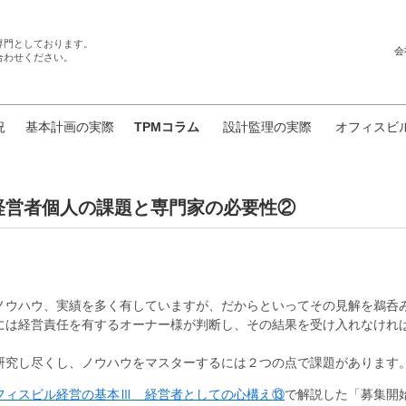
専門としております。
会
合わせください。
況
基本計画の実際
TPMコラム
設計監理の実際
オフィスビ
経営者個人の課題と専門家の必要性②
ノウハウ、実績を多く有していますが、だからといってその見解を鵜呑
には経営責任を有するオーナー様が判断し、その結果を受け入れなけれ
研究し尽くし、ノウハウをマスターするには２つの点で課題があります
フィスビル経営の基本Ⅲ 経営者としての心構え⑬
で解説した「募集開