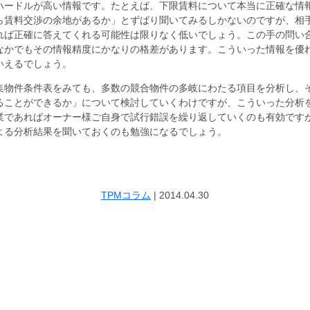
ハードルが高い情報です。たとえば、下限賃料について本当に正確な情
ら賃料交渉の余地があるか」とずばり聞いてみるしかないのですが、相
れば正確に答えてくれる可能性は限りなく低いでしょう。この手の問い
なかでもその情報精度にかなりの格差があります。こういった情報を優
いえるでしょう。
集物件条件表をみても、多数の競合物件の多岐にわたる項目を分析し、
ることができるか」について検討していくわけですが、こういった分析
業であればオーナー様ご自身で試行錯誤を繰り返していくのも有効です
よる分析結果を聞いておくのも勉強になるでしょう。
TPMコラム
|
2014.04.30