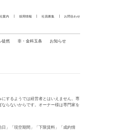
社案内
採用情報
社員募集
お問合わせ
ル徒然
非・金科玉条
お知らせ
みにするようでは経営者とはいえません。専
ばならないからです。オーナー様は専門家を
。
始日」「現空期間」「下限賃料」「成約情