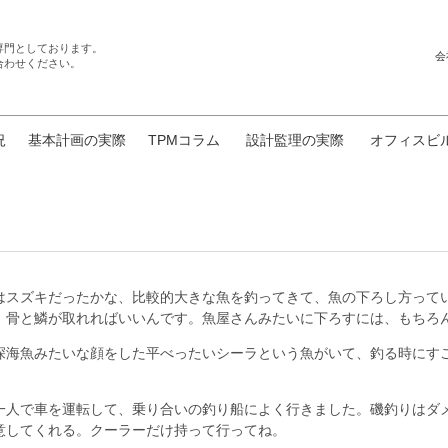
専門としております。
会
合わせください。
況
基本計画の実際
TPMコラム
設計監理の実際
オフィスビ
はスズキだったかな、比較的大きな魚を釣ってきて、魚の下ろし方って
、骨と鱗が取れればいいんです。魚屋さんみたいに下ろすには、もちろ
深海魚みたいな顔をした平べったいシーラという魚がいて、釣る時にす
一人で車を運転して、乗り合いの釣り船によく行きました。磯釣りはダ
意してくれる。クーラーだけ持って行ってね。