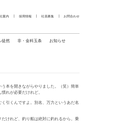
社案内
採用情報
社員募集
お問合わせ
ル徒然
非・金科玉条
お知らせ
いう本を開きながらやりました。（笑）簡単
ん慣れが必要だけれど。
ごく引くんですよ。別名、万力というあだ名
メだけれど、釣り船は絶対に釣れるから。乗