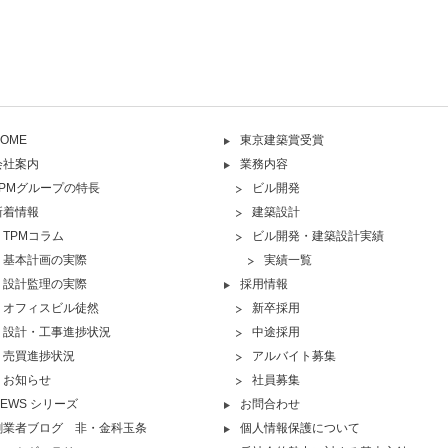
OME
東京建築賞受賞
会社案内
業務内容
TPMグループの特長
ビル開発
新着情報
建築設計
TPMコラム
ビル開発・建築設計実績
基本計画の実際
実績一覧
設計監理の実際
採用情報
オフィスビル徒然
新卒採用
設計・工事進捗状況
中途採用
売買進捗状況
アルバイト募集
お知らせ
社員募集
NEWS シリーズ
お問合わせ
創業者ブログ 非・金科玉条
個人情報保護について