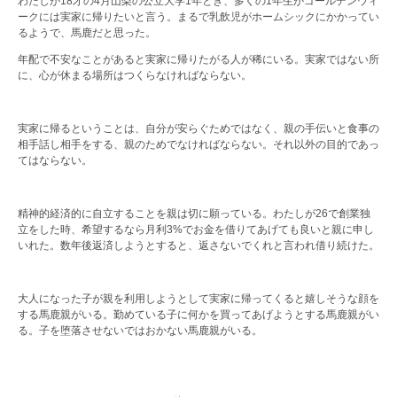
わたしが18才の4月山梨の公立大学1年とき、多くの1年生がゴールデンウィ
ークには実家に帰りたいと言う。まるで乳飲児がホームシックにかかってい
るようで、馬鹿だと思った。
年配で不安なことがあると実家に帰りたがる人が稀にいる。実家ではない所
に、心が休まる場所はつくらなければならない。
実家に帰るということは、自分が安らぐためではなく、親の手伝いと食事の
相手話し相手をする、親のためでなければならない。それ以外の目的であっ
てはならない。
精神的経済的に自立することを親は切に願っている。わたしが26で創業独
立をした時、希望するなら月利3%でお金を借りてあげても良いと親に申し
いれた。数年後返済しようとすると、返さないでくれと言われ借り続けた。
大人になった子が親を利用しようとして実家に帰ってくると嬉しそうな顔を
する馬鹿親がいる。勤めている子に何かを買ってあげようとする馬鹿親がい
る。子を堕落させないではおかない馬鹿親がいる。