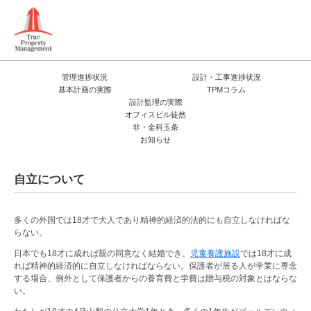
管理進捗状況
設計・工事進捗状況
基本計画の実際
TPMコラム
設計監理の実際
オフィスビル徒然
非・金科玉条
お知らせ
自立について
多くの外国では18才で大人であり精神的経済的法的にも自立しなければな
らない。
日本でも18才に成れば親の同意なく結婚でき、
児童養護施設
では18才に成
れば精神的経済的に自立しなければならない。保護者が居る人が学業に専念
する場合、例外として保護者からの養育費と学費は贈与税の対象とはならな
い。