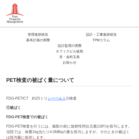
管理進捗状況
設計・工事進捗状況
基本計画の実際
TPMコラム
設計監理の実際
オフィスビル徒然
非・金科玉条
お知らせ
PET検査の被ばく量について
FDG-PET/CT 約25ミリ
シーベルト
/1検査
①被ばく
FDG-PET
検査での被ばく
FDG-PET検査を行うには、撮影の前に放射性同位元素(18F)を投与します。
当院では、体重1kg当たり4.0MBqの量を投与しますが、そのときの被ばく
は投与量に依存します。