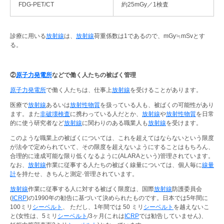
FDG-PET/CT
約25mGy／1検査
診療に用いる
放射線
は、
放射線
荷重係数は1であるので、mGy≒mSvとす
る。
②
原子力発電所
などで働く人たちの被ばく管理
原子力発電所
で働く人たちは、仕事上
放射線
を受けることがあります。
医療で
放射線
あるいは
放射性物質
を扱っている人も、被ばくの可能性があり
ます。また
非破壊検査
に携わっている人だとか、
放射線
や
放射性物質
を日常
的に使う研究者など
放射線
に関わりのある職業人も
放射線
を受けます。
このような職業上の被ばくについては、これを超えてはならないという限度
が法令で定められていて、その限度を超えないようにすることはもちろん、
合理的に達成可能な限り低くなるように(ALARAという)管理されています。
なお、
放射線
作業に従事する人たちの被ばく線量については、個人毎に
線量
計
を持たせ、きちんと測定·管理されています。
放射線
作業に従事する人に対する被ばく限度は、国際
放射線
防護委員会
(
ICRP
)の1990年の勧告に基づいて決められたものです。日本では5年間に
100ミリ
シーベルト
、 ただし、1年間では 50 ミリ
シーベルト
を越えないこ
と(女性は、5ミリ
シーベルト
/3ヶ月(これは
ICRP
では勧告していません)、