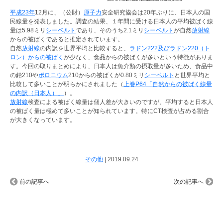
平成23年
12月に、（公財）
原子力
安全研究協会は20年ぶりに、日本人の国
民線量を発表しました。調査の結果、１年間に受ける日本人の平均被ばく線
量は5.98ミリ
シーベルト
であり、そのうち2.1ミリ
シーベルト
が自然
放射線
からの被ばくであると推定されています。
自然
放射線
の内訳を世界平均と比較すると、
ラドン222及びラドン220（ト
ロン）からの被ばく
が少なく、食品からの被ばくが多いという特徴がありま
す。今回の取りまとめにより、日本人は魚介類の摂取量が多いため、食品中
の鉛210や
ポロニウム
210からの被ばくが0.80ミリ
シーベルト
と世界平均と
比較して多いことが明らかにされました（
上巻P64「自然からの被ばく線量
の内訳（日本人）」
）。
放射線
検査による被ばく線量は個人差が大きいのですが、平均すると日本人
の被ばく量は極めて多いことが知られています。特にCT検査が占める割合
が大きくなっています。
その他
|
2019.09.24
前の記事へ
次の記事へ