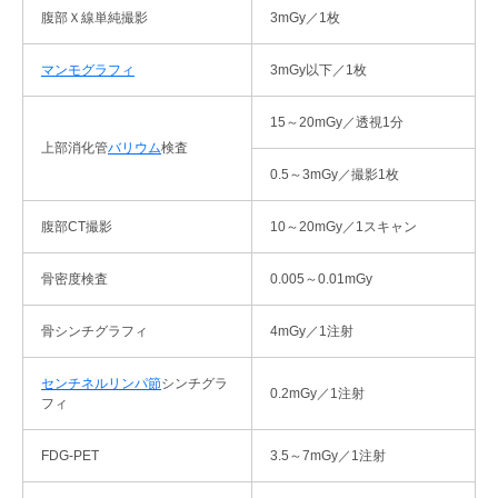
腹部Ｘ線単純撮影
3mGy／1枚
マンモグラフィ
3mGy以下／1枚
15～20mGy／透視1分
上部消化管
バリウム
検査
0.5～3mGy／撮影1枚
腹部CT撮影
10～20mGy／1スキャン
骨密度検査
0.005～0.01mGy
骨シンチグラフィ
4mGy／1注射
センチネルリンパ節
シンチグラ
0.2mGy／1注射
フィ
FDG-PET
3.5～7mGy／1注射