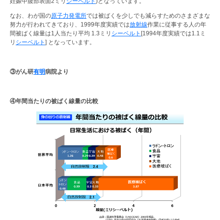
妊娠中腹部表面2ミリ
シーベルト
)となっています。
なお、わが国の
原子力発電所
では被ばくを少しでも減らすためのさまざまな
努力が行われてきており、1999年度実績では
放射線
作業に従事する人の年
間被ばく線量は1人当たり平均 1.3ミリ
シーベルト
[1994年度実績では1.1ミ
リ
シーベルト
] となっています。
③がん研
有明
病院より
④年間当たりの被ばく線量の比較