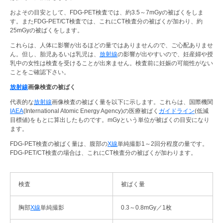
およその目安として、FDG-PET検査では、約3.5～7mGyの被ばくをしま
す。またFDG-PET/CT検査では、これにCT検査分の被ばくが加わり、約
25mGyの被ばくをします。
これらは、人体に影響が出るほどの量ではありませんので、ご心配ありませ
ん。但し、胎児あるいは乳児は、
放射線
の影響が出やすいので、妊産婦や授
乳中の女性は検査を受けることが出来ません。検査前に妊娠の可能性がない
ことをご確認下さい。
放射線
画像検査の被ばく
代表的な
放射線
画像検査の被ばく量を以下に示します。これらは、国際機関
IAEA
(International Atomic Energy Agency)の医療被ばく
ガイドライン
(低減
目標値)をもとに算出したものです。mGyという単位が被ばくの目安になり
ます。
FDG-PET検査の被ばく量は、腹部の
X線
単純撮影1～2回分程度の量です。
FDG-PET/CT検査の場合は、これにCT検査分の被ばくが加わります。
検査
被ばく量
胸部
X線
単純撮影
0.3～0.8mGy／1枚