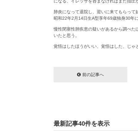
になる、イレッサを呑まなければまた指圧
肺炎になって退院し、迎いに来てもらって
昭和22年2月14日生A型享年69歳独身
慢性閉塞性肺疾患の疑いがあるから調べた
いたと思う。
覚悟はしたほうがいい、覚悟はした、じゃ
前の記事へ
最新記事40件を表示