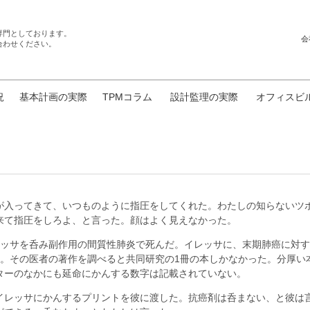
専門としております。
会
合わせください。
況
基本計画の実際
TPMコラム
設計監理の実際
オフィスビ
が入ってきて、いつものように指圧をしてくれた。わたしの知らないツ
来て指圧をしろよ、と言った。顔はよく見えなかった。
レッサを呑み副作用の間質性肺炎で死んだ。イレッサに、末期肺癌に対
た。その医者の著作を調べると共同研究の1冊の本しかなかった。分厚い
ターのなかにも延命にかんする数字は記載されていない。
イレッサにかんするプリントを彼に渡した。抗癌剤は呑まない、と彼は