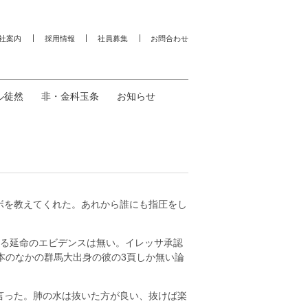
社案内
採用情報
社員募集
お問合わせ
ル徒然
非・金科玉条
お知らせ
ボを教えてくれた。あれから誰にも指圧をし
する延命のエビデンスは無い。イレッサ承認
本のなかの群馬大出身の彼の3頁しか無い論
言った。肺の水は抜いた方が良い、抜けば楽