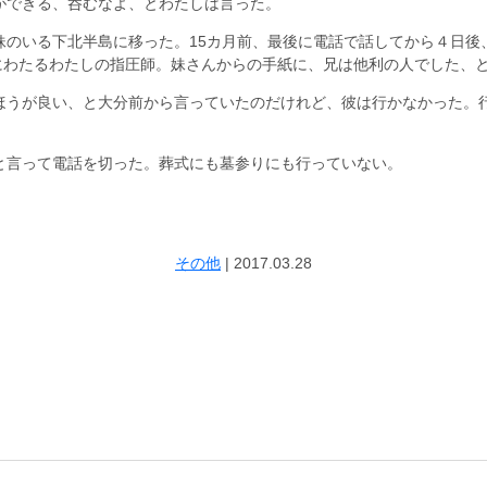
ができる、呑むなよ、とわたしは言った。
妹のいる下北半島に移った。15カ月前、最後に電話で話してから４日後
30年にわたるわたしの指圧師。妹さんからの手紙に、兄は他利の人でした、
ほうが良い、と大分前から言っていたのだけれど、彼は行かなかった。
と言って電話を切った。葬式にも墓参りにも行っていない。
その他
|
2017.03.28