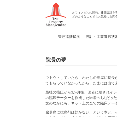
オフィスビルの開発、建築設計
を
どのようなことでもお気軽にお問
管理進捗状況
設計・工事進捗状
院長の夢
ウトウトしていたら、わたしの部屋に院長
てもらっていなかったから、たまには出て
最後の指圧から3か月後、医者に騙されイ
の臨床データーを作成した医者の1人だっ
文のなかにも、ネット上の全ての臨床デー
臓器癌に抗癌剤は効かない、という本と、