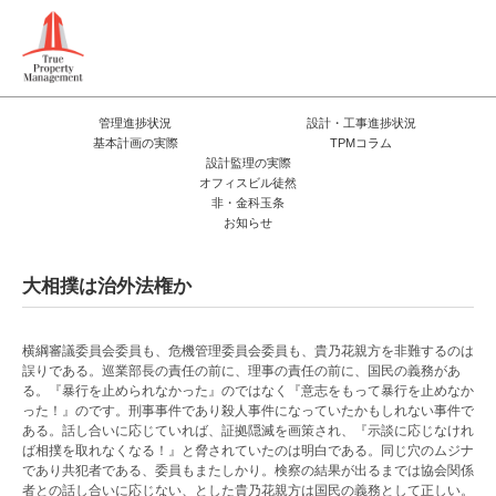
管理進捗状況
設計・工事進捗状況
基本計画の実際
TPMコラム
設計監理の実際
オフィスビル徒然
非・金科玉条
お知らせ
大相撲は治外法権か
横綱審議委員会委員も、危機管理委員会委員も、貴乃花親方を非難するのは
誤りである。巡業部長の責任の前に、理事の責任の前に、国民の義務があ
る。『暴行を止められなかった』のではなく『意志をもって暴行を止めなか
った！』のです。刑事事件であり殺人事件になっていたかもしれない事件で
ある。話し合いに応じていれば、証拠隠滅を画策され、『示談に応じなけれ
ば相撲を取れなくなる！』と脅されていたのは明白である。同じ穴のムジナ
であり共犯者である、委員もまたしかり。検察の結果が出るまでは協会関係
者との話し合いに応じない、とした貴乃花親方は国民の義務として正しい。