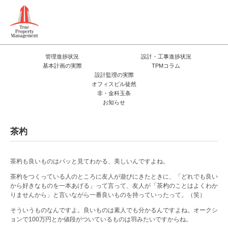
管理進捗状況
設計・工事進捗状況
基本計画の実際
TPMコラム
設計監理の実際
オフィスビル徒然
非・金科玉条
お知らせ
茶杓
茶杓も良いものはパッと見てわかる、美しいんですよね。
茶杓をつくっている人のところに友人が遊びにきたときに、「どれでも良い
から好きなものを一本あげる」って言って、友人が「茶杓のことはよくわか
りませんから」と言いながら一番良いものを持っていったって。（笑）
そういうものなんですよ。良いものは素人でも分かるんですよね。オークシ
ョンで100万円とか値段がついているものは羽みたいですからね。