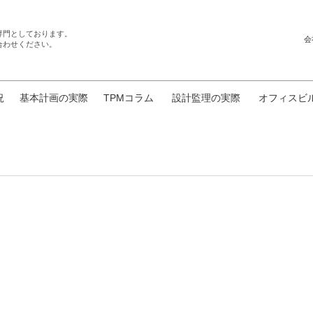
専門としております。
会
合わせください。
況
基本計画の実際
TPMコラム
設計監理の実際
オフィスビ