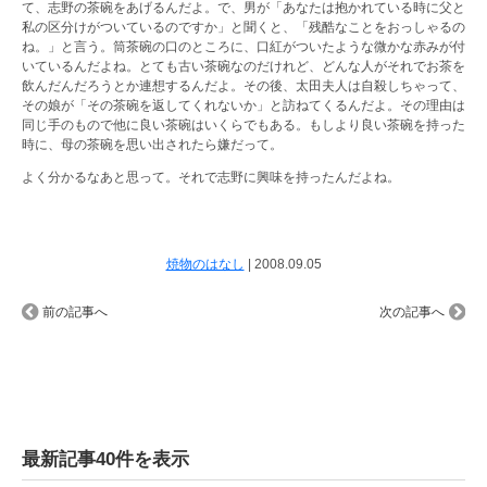
て、志野の茶碗をあげるんだよ。で、男が「あなたは抱かれている時に父と
私の区分けがついているのですか」と聞くと、「残酷なことをおっしゃるの
ね。」と言う。筒茶碗の口のところに、口紅がついたような微かな赤みが付
いているんだよね。とても古い茶碗なのだけれど、どんな人がそれでお茶を
飲んだんだろうとか連想するんだよ。その後、太田夫人は自殺しちゃって、
その娘が「その茶碗を返してくれないか」と訪ねてくるんだよ。その理由は
同じ手のもので他に良い茶碗はいくらでもある。もしより良い茶碗を持った
時に、母の茶碗を思い出されたら嫌だって。
よく分かるなあと思って。それで志野に興味を持ったんだよね。
焼物のはなし
|
2008.09.05
前の記事へ
次の記事へ
最新記事40件を表示