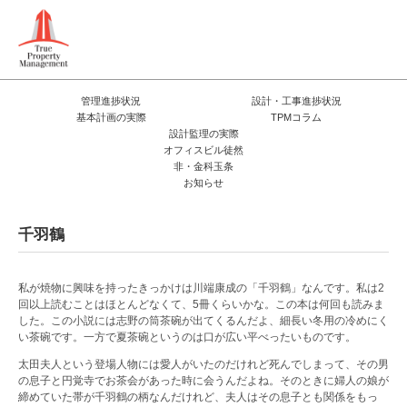
管理進捗状況
設計・工事進捗状況
基本計画の実際
TPMコラム
設計監理の実際
オフィスビル徒然
非・金科玉条
お知らせ
千羽鶴
私が焼物に興味を持ったきっかけは川端康成の「千羽鶴」なんです。私は2
回以上読むことはほとんどなくて、5冊くらいかな。この本は何回も読みま
した。この小説には志野の筒茶碗が出てくるんだよ、細長い冬用の冷めにく
い茶碗です。一方で夏茶碗というのは口が広い平べったいものです。
太田夫人という登場人物には愛人がいたのだけれど死んでしまって、その男
の息子と円覚寺でお茶会があった時に会うんだよね。そのときに婦人の娘が
締めていた帯が千羽鶴の柄なんだけれど、夫人はその息子とも関係をもっ