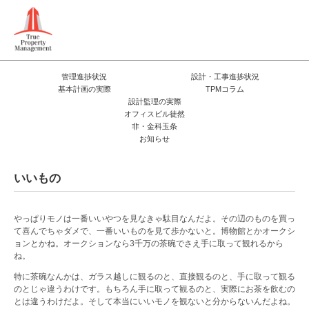
管理進捗状況
設計・工事進捗状況
基本計画の実際
TPMコラム
設計監理の実際
オフィスビル徒然
非・金科玉条
お知らせ
いいもの
やっぱりモノは一番いいやつを見なきゃ駄目なんだよ。その辺のものを買っ
て喜んでちゃダメで、一番いいものを見て歩かないと。博物館とかオークシ
ョンとかね。オークションなら3千万の茶碗でさえ手に取って観れるから
ね。
特に茶碗なんかは、ガラス越しに観るのと、直接観るのと、手に取って観る
のとじゃ違うわけです。もちろん手に取って観るのと、実際にお茶を飲むの
とは違うわけだよ。そして本当にいいモノを観ないと分からないんだよね。