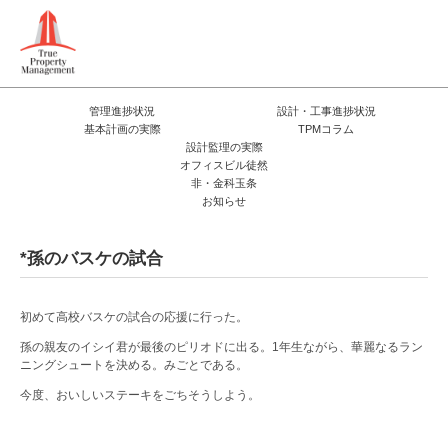
管理進捗状況
設計・工事進捗状況
基本計画の実際
TPMコラム
設計監理の実際
オフィスビル徒然
非・金科玉条
お知らせ
*孫のバスケの試合
初めて高校バスケの試合の応援に行った。
孫の親友のイシイ君が最後のピリオドに出る。1年生ながら、華麗なるラン
ニングシュートを決める。みごとである。
今度、おいしいステーキをごちそうしよう。