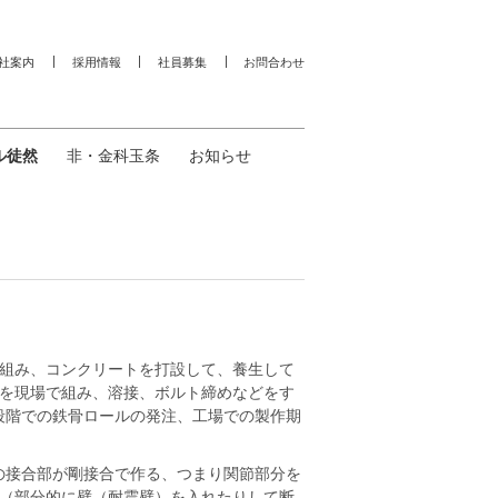
社案内
採用情報
社員募集
お問合わせ
ル徒然
非・金科玉条
お知らせ
を組み、コンクリートを打設して、養生して
を現場で組み、溶接、ボルト締めなどをす
段階での鉄骨ロールの発注、工場での製作期
の接合部が剛接合で作る、つまり関節部分を
（部分的に壁（耐震壁）を入れたりして断