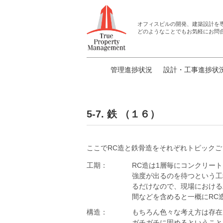
オフィスビルの開発、建築設計
を
どのようなことでもお気軽にお問
管理進捗状況
設計・工事進捗状
5-7. 鉄 （１６）
ここでRC造と鉄骨造をそれぞれトピック
工期：
RC造は1層毎にコンクリー
強度が出るのを待つという工
るだけなので、現場における
間などを含めると一概にRC
構造：
もちろん色々な考え方は存在
ガチガチに固めるということ