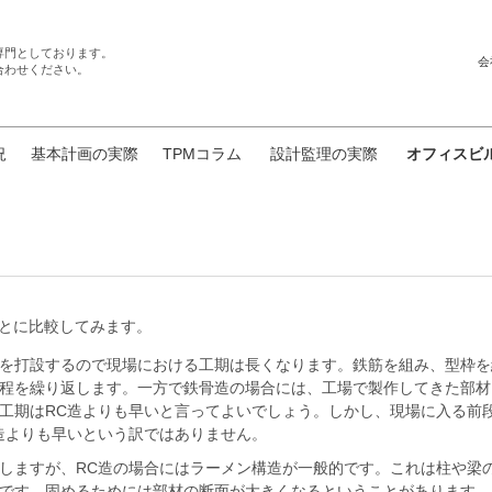
専門としております。
会
合わせください。
況
基本計画の実際
TPMコラム
設計監理の実際
オフィスビ
ごとに比較してみます。
トを打設するので現場における工期は長くなります。鉄筋を組み、型枠
程を繰り返します。一方で鉄骨造の場合には、工場で製作してきた部材
工期はRC造よりも早いと言ってよいでしょう。しかし、現場に入る前
造よりも早いという訳ではありません。
しますが、RC造の場合にはラーメン構造が一般的です。これは柱や梁
です。固めるためには部材の断面が大きくなるということがあります。