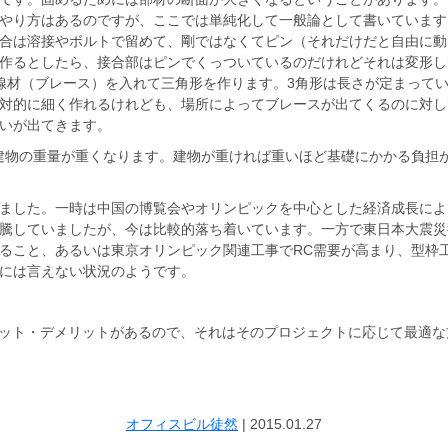
やり方はあるのですが、ここでは単純化して一般論として書いています
合は溶接やボルトで留めて、剛ではなくてピン（それだけだと自由に動
作るとしたら、接合部はピンでくっついているのだけれどそれは変形し
線材（ブレース）を入れて三角形を作ります。3角形は長さが定まって
対的に細く作れるけれども、場所によってブレースが出てくるのに対し
いが出てきます。
建物の重量が重くなります。建物が重ければ重いほど基礎にかかる負担
ました。一時は中国の博覧会やオリンピックを中心とした経済成長によ
騰していましたが、今は比較的落ち着いています。一方で東日本大震災
ること、あるいは東京オリンピック関連工事でRC需要が高まり、型枠
には言えない状況のようです。
リット・デメリットがあるので、それはそのプロジェクトに応じて最適
オフィスビル徒然
|
2015.01.27