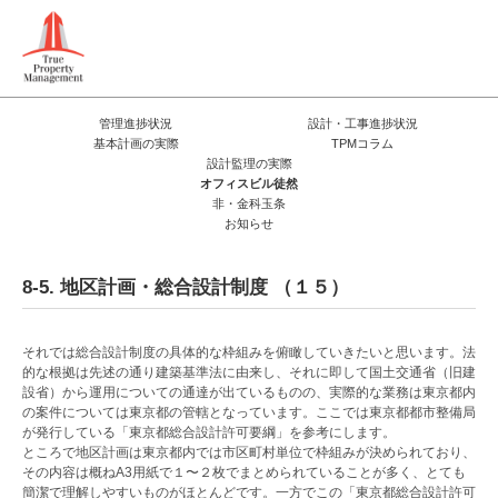
管理進捗状況
設計・工事進捗状況
基本計画の実際
TPMコラム
設計監理の実際
オフィスビル徒然
非・金科玉条
お知らせ
8-5. 地区計画・総合設計制度 （１５）
それでは総合設計制度の具体的な枠組みを俯瞰していきたいと思います。法
的な根拠は先述の通り建築基準法に由来し、それに即して国土交通省（旧建
設省）から運用についての通達が出ているものの、実際的な業務は東京都内
の案件については東京都の管轄となっています。ここでは東京都都市整備局
が発行している「東京都総合設計許可要綱」を参考にします。
ところで地区計画は東京都内では市区町村単位で枠組みが決められており、
その内容は概ねA3用紙で１〜２枚でまとめられていることが多く、とても
簡潔で理解しやすいものがほとんどです。一方でこの「東京都総合設計許可