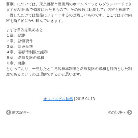
要綱」については、東京都都市整備局のホームページからダウンロードでき
ますがA4用紙で43枚にわたるもので、その枚数に比例してか内容も複雑で
一瞥しただけでは性格にフォローするのは難しいものです。ここではその内
容を断片的にかい摘んでいきます。
まずは目次を眺めると、
１章、 総則
２章、 計画要件
３章、 計画基準
４章、 容積率制限の緩和
５章、 斜線制限の緩和
６章、 雑則
となっており、一見したところ容積率制限と斜線制限の緩和を目的とした制
度であるというのは理解できるかと思います。
オフィスビル徒然
|
2015.04.13
前の記事へ
次の記事へ