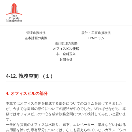
管理進捗状況
設計・工事進捗状況
基本計画の実際
TPMコラム
設計監理の実際
オフィスビル徒然
非・金科玉条
お知らせ
4-12. 執務空間 （１）
4. オフィスビルの部分
本章ではオフィス全体を構成する部分についてのコラムを続けてきました
が、今までは周縁の部位についての記述が中心でした。遅ればせながら、本
稿ではオフィスビルの中心を成す執務空間について検討してみたいと思いま
す。
一般的な賃貸のオフィスは水廻り、廊下、エレベーター、階段などいわゆる
共用部を除いた専有部分については、なにも設えられていないガランドウの