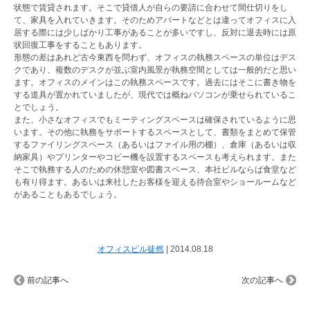
状態で賃貸されます。そこで貸借人が自らの要請に合わせて間仕切りをし
て、家具を入れていきます。そのためアパートなどとは違ってオフィスに入
居する際には少しばかり工事があることが多いですし、反対に退去時には原
状回復工事をすることもあります。
形態の差はあれど古今東西を問わず、オフィスの執務スペースの単位はデス
クであり、複数のデスクが並ぶ室内風景が執務空間としては一般的だと思い
ます。オフィスのメインはこの執務スペースです。過去にはそこに書き物を
する道具が置かれていましたが、現代では概ねパソコンが乗せられているこ
とでしょう。
また、小さなオフィスでもミーティングスペースは確保されているように思
います。その他に執務をサポートするスペースとして、書類をまとめて保管
するファイリングスペース（あるいはファイル用の棚）、倉庫（あるいは収
納家具）やプリンターやコピー機を設置するスペースも考えられます。また
そこで執務する人のための休憩室や図書スペース、本社ビルならば食堂など
も有り得ます。あるいは来社したお客様を迎える待合室やショールームなど
があることもあるでしょう。
オフィスビル徒然
|
2014.08.18
前の記事へ
次の記事へ