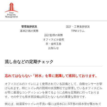
管理進捗状況
設計・工事進捗状況
基本計画の実際
TPMコラム
設計監理の実際
オフィスビル徒然
非・金科玉条
お知らせ
流し台などの定期チェック
忘れてはならない「封水」を常に意識して巡回しております。
オフィスビルのトイレによく使用されている設備として、自動センサーが挙
げられます。特にトイレ内の照明や水洗弊社では管理しているオフィスビル
が常に最適なコンディションを保てるように点検を定期的に行っておりま
す。その中でも排水管設備は目立たないものの重要な部分です。
例えば、給湯室やトイレの手洗い場には排水口にS字形の排水管が繋がれて