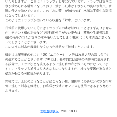
いたりしますが、これは「トラップ」と呼ばれています。トラップは管内に
水が溜められる構造になっており、溜まった水が下水からの臭いや害虫、害
獣の侵入を防いでいます。この「水の蓋」が無ければ、水場は不衛生な環境
になってしまいます。
このようにトラップが働いている状態を「封水」といいます。
日常的に使用している分にはトラップ内の水が枯れることはまずありません
が、テナント様の退去などで長時間使用がない場合は、蒸発や毛細管現象
(髪の毛等のゴミが管内の水を吸いだしてしまう現象)により水の蓋が無くな
ってしまうことがございます。
このように封水が機能しなくなった状態を「破封」といいます。
破封は上記設備の他にも「SK（エスケー）」と呼ばれる大型の流し台でも
発生することがございます（SKとは、基本的には建物の清掃時に使用され
る設備で、モップなどを洗えるように流し台の底が深いものになっていま
す）。トラップも通常より大きなものになりますが、様々な要因が重なると
破封が起こる可能性があります。
弊社では、上記のようなことが起こらない様、巡回中に必要な分の水を排水
管に流して封水を維持し、お客様が快適にオフィスを使用できるよう努めて
おります。
管理進捗状況
|
2018.10.17