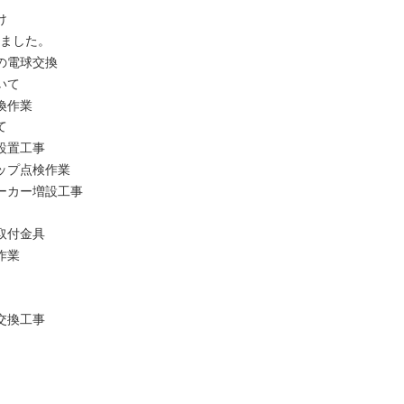
け
いました。
の電球交換
いて
換作業
て
設置工事
ップ点検作業
ーカー増設工事
取付金具
作業
交換工事