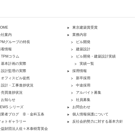
OME
東京建築賞受賞
会社案内
業務内容
TPMグループの特長
ビル開発
新着情報
建築設計
TPMコラム
ビル開発・建築設計実績
基本計画の実際
実績一覧
設計監理の実際
採用情報
オフィスビル徒然
新卒採用
設計・工事進捗状況
中途採用
売買進捗状況
アルバイト募集
お知らせ
社員募集
NEWS シリーズ
お問合わせ
創業者ブログ 非・金科玉条
個人情報保護について
フォトギャラリー
反社会的勢力に対する基本方針
公益財団法人佐々木泰樹育英会