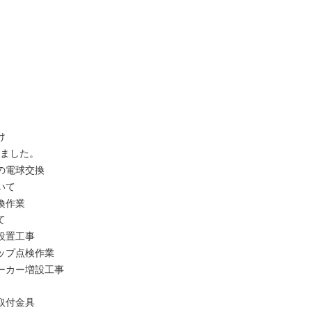
け
いました。
の電球交換
いて
換作業
て
設置工事
ップ点検作業
ーカー増設工事
取付金具