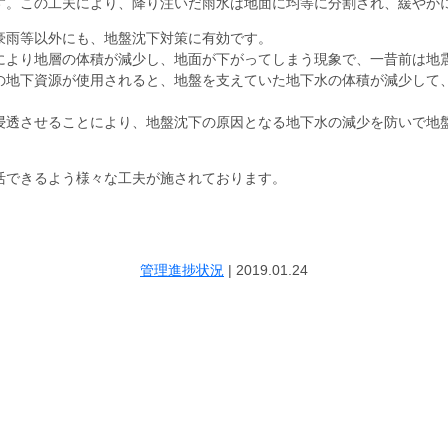
す。この工夫により、降り注いだ雨水は地面に均等に分割され、緩やか
豪雨等以外にも、地盤沈下対策に有効です。
により地層の体積が減少し、地面が下がってしまう現象で、一昔前は地
の地下資源が使用されると、地盤を支えていた地下水の体積が減少して
浸透させることにより、地盤沈下の原因となる地下水の減少を防いで地
活できるよう様々な工夫が施されております。
管理進捗状況
|
2019.01.24