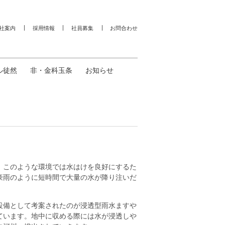
社案内
採用情報
社員募集
お問合わせ
ル徒然
非・金科玉条
お知らせ
。このような環境では水はけを良好にするた
豪雨のように短時間で大量の水が降り注いだ
設備として考案されたのが浸透型雨水ますや
ています。地中に収める際には水が浸透しや