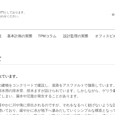
専門としております。
会
合わせください。
況
基本計画の実際
TPMコラム
設計監理の実際
オフィスビ
て
れています。
の建物をコンクリートで建設し、道路をアスファルトで舗装しています
雨水用の排水管、排水ますが設けられています。しかしながら、ゲリラ
てしまい、漏水や氾濫が発生することがあります。
緩やかに川や海に排出されるのですが、それをなるべく妨げないような
開いており、緩やかに水が地下へ滲みだしていくシンプルな構造となっ