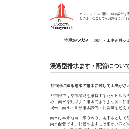
オフィスビルの開発、建築設計
を
どのようなことでもお気軽にお問
管理進捗状況
設計・工事進捗状
浸透型排水ます・配管につい
都市部に降る雨水の排水に対して工夫がさ
都市部では都市機能を維持するためビル等
め、雨水を効率よく排水できるよう各所に
場合、雨水の量が排水設備の許容量を超え
雨水は本来地面に滲み込み、地下水として
雨水配管です。配管やますには細かい穴が