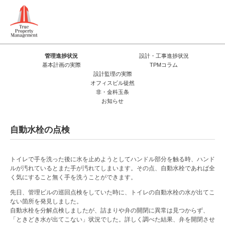
管理進捗状況
設計・工事進捗状況
基本計画の実際
TPMコラム
設計監理の実際
オフィスビル徒然
非・金科玉条
お知らせ
自動水栓の点検
トイレで手を洗った後に水を止めようとしてハンドル部分を触る時、ハンド
ルが汚れているとまた手が汚れてしまいます。その点、自動水栓であれば全
く気にすること無く手を洗うことができます。
先日、管理ビルの巡回点検をしていた時に、トイレの自動水栓の水が出てこ
ない箇所を発見しました。
自動水栓を分解点検しましたが、詰まりや弁の開閉に異常は見つからず、
「ときどき水が出てこない」状況でした。詳しく調べた結果、弁を開閉させ